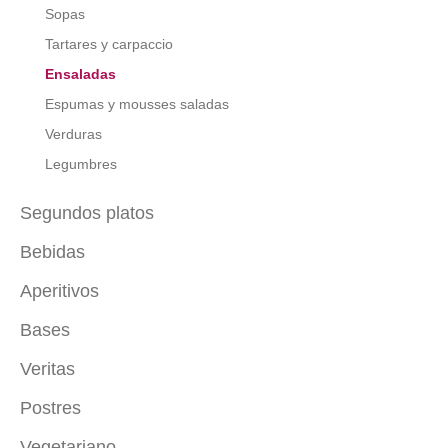
Sopas
Tartares y carpaccio
Ensaladas
Espumas y mousses saladas
Verduras
Legumbres
Segundos platos
Bebidas
Carne
Pescado
Aperitivos
Con alcohol
Ave
Sin alcohol
Bases
De cuchara
Pizza
Batidos
De brocheta
Veritas
Salsas saladas
Proteínas vegetales
Canapés
Tartas saladas y creppes
Postres
Entrantes veritas
De vaso
Ensaladas veritas
Vegetariano
Pasteles, tartas y cupcakes