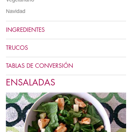
Postres en vaso
Navidad
Varios vegetarianos
Helados
Menú clásico
Mousses
INGREDIENTES
Cremas
Cookies y pastas
TRUCOS
TABLAS DE CONVERSIÓN
ENSALADAS