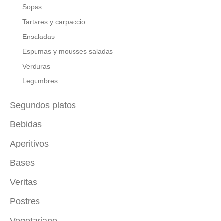
Sopas
Tartares y carpaccio
Ensaladas
Espumas y mousses saladas
Verduras
Legumbres
Segundos platos
Bebidas
Carne
Pescado
Aperitivos
Con alcohol
Ave
Sin alcohol
Bases
De cuchara
Pizza
Batidos
De brocheta
Veritas
Salsas saladas
Proteínas vegetales
Canapés
Tartas saladas y creppes
Postres
Entrantes veritas
De vaso
Ensaladas veritas
Vegetariano
Pasteles, tartas y cupcakes