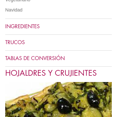
Postres en vaso
Navidad
Varios vegetarianos
Helados
Menú clásico
Mousses
INGREDIENTES
Cremas
Cookies y pastas
TRUCOS
TABLAS DE CONVERSIÓN
HOJALDRES Y CRUJIENTES