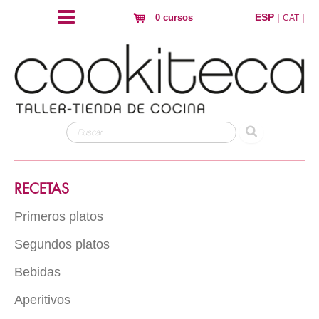
ESP
|
|
0 cursos
CAT
RECETAS
Primeros platos
Segundos platos
Arroz
Pasta
Bebidas
Carne
Hojaldres y crujientes
Pescado
Aperitivos
Con alcohol
Huevos
Ave