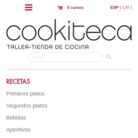
ESP
|
|
0 cursos
CAT
RECETAS
Primeros platos
Segundos platos
Arroz
Pasta
Bebidas
Carne
Hojaldres y crujientes
Pescado
Aperitivos
Con alcohol
Huevos
Ave