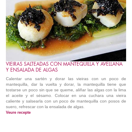
VIEIRAS SALTEADAS CON MANTEQUILLA Y AVELLANA
Y ENSALADA DE ALGAS
Calentar una sartén y dorar las vieiras con un poco de
mantequilla, dar la vuelta y dorar, la mantequilla tiene que
tostarse un poco sin que se queme, aliñar las algas con la lima
el aceite y el sésamo. Colocar en una cuchara una vieira
caliente y salsearla con un poco de mantequilla con posos de
suero, refrescar con la ensalada de algas.
Veure recepte