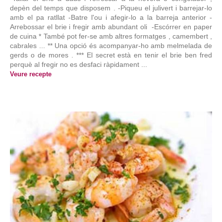
depèn del temps que disposem . -Piqueu el julivert i barrejar-lo
amb el pa ratllat -Batre l'ou i afegir-lo a la barreja anterior -
Arrebossar el brie i fregir amb abundant oli -Escórrer en paper
de cuina * També pot fer-se amb altres formatges , camembert ,
cabrales ... ** Una opció és acompanyar-ho amb melmelada de
gerds o de mores . *** El secret està en tenir el brie ben fred
perquè al fregir no es desfaci ràpidament ...
Veure recepte