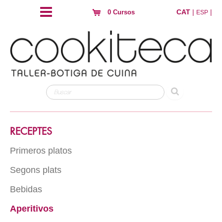
CAT
|
|
0 Cursos
ESP
RECEPTES
Primeros platos
Segons plats
Arros
Pasta
Bebidas
Carn
Hojaldres y crujientes
Peix
Aperitivos
Con alcohol
Huevos
Au