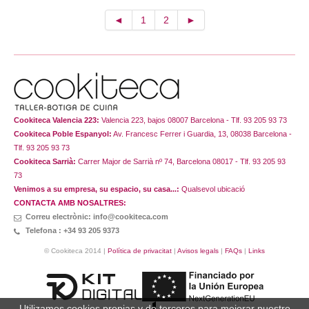
◄
1
2
►
Cookiteca Valencia 223:
Valencia 223, bajos 08007 Barcelona - Tlf. 93 205 93 73
Cookiteca Poble Espanyol:
Av. Francesc Ferrer i Guardia, 13, 08038 Barcelona -
Tlf. 93 205 93 73
Cookiteca Sarrià:
Carrer Major de Sarrià nº 74, Barcelona 08017 - Tlf. 93 205 93
73
Venimos a su empresa, su espacio, su casa...:
Qualsevol ubicació
CONTACTA AMB NOSALTRES:
Correu electrònic: info@cookiteca.com
Telefona : +34 93 205 9373
© Cookiteca 2014 |
Política de privacitat
|
Avisos legals
|
FAQs
|
Links
Utilizamos cookies propias y de terceros para mejorar nuestro