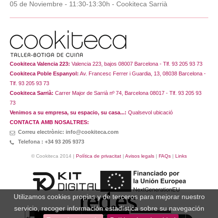
05 de Noviembre - 11:30-13:30h - Cookiteca Sarrià
Cookiteca Valencia 223:
Valencia 223, bajos 08007 Barcelona - Tlf. 93 205 93 73
Cookiteca Poble Espanyol:
Av. Francesc Ferrer i Guardia, 13, 08038 Barcelona -
Tlf. 93 205 93 73
Cookiteca Sarrià:
Carrer Major de Sarrià nº 74, Barcelona 08017 - Tlf. 93 205 93
73
Venimos a su empresa, su espacio, su casa...:
Qualsevol ubicació
CONTACTA AMB NOSALTRES:
Correu electrònic: info@cookiteca.com
Telefona : +34 93 205 9373
© Cookiteca 2014 |
Política de privacitat
|
Avisos legals
|
FAQs
|
Links
Utilizamos cookies propias y de terceros para mejorar nuestro
servicio, recoger información estadística sobre su navegación