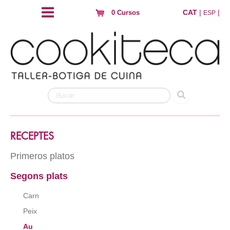
CAT
|
|
0 Cursos
ESP
RECEPTES
Primeros platos
Segons plats
Arros
Pasta
Carn
Hojaldres y crujientes
Peix
Huevos
Au