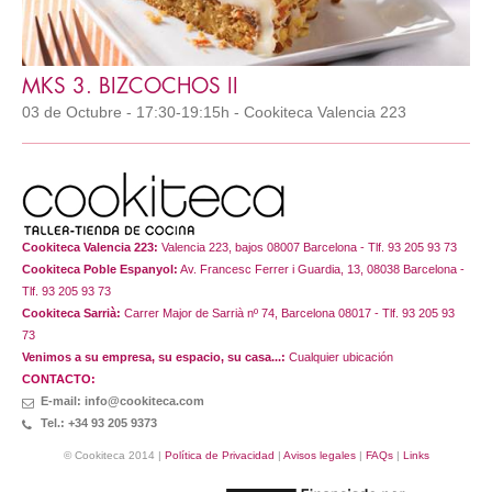
MKS 3. BIZCOCHOS II
03 de Octubre - 17:30-19:15h - Cookiteca Valencia 223
Cookiteca Valencia 223:
Valencia 223, bajos 08007 Barcelona - Tlf. 93 205 93 73
Cookiteca Poble Espanyol:
Av. Francesc Ferrer i Guardia, 13, 08038 Barcelona -
Tlf. 93 205 93 73
Cookiteca Sarrià:
Carrer Major de Sarrià nº 74, Barcelona 08017 - Tlf. 93 205 93
73
Venimos a su empresa, su espacio, su casa...:
Cualquier ubicación
CONTACTO:
E-mail: info@cookiteca.com
Tel.: +34 93 205 9373
© Cookiteca 2014 |
Política de Privacidad
|
Avisos legales
|
FAQs
|
Links