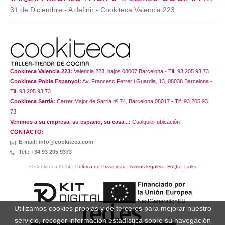
31 de Diciembre - A definir - Cookiteca Valencia 223
Cookiteca Valencia 223:
Valencia 223, bajos 08007 Barcelona - Tlf. 93 205 93 73
Cookiteca Poble Espanyol:
Av. Francesc Ferrer i Guardia, 13, 08038 Barcelona -
Tlf. 93 205 93 73
Cookiteca Sarrià:
Carrer Major de Sarrià nº 74, Barcelona 08017 - Tlf. 93 205 93
73
Venimos a su empresa, su espacio, su casa...:
Cualquier ubicación
CONTACTO:
E-mail: info@cookiteca.com
Tel.: +34 93 205 9373
© Cookiteca 2014 |
Política de Privacidad
|
Avisos legales
|
FAQs
|
Links
Utilizamos cookies propias y de terceros para mejorar nuestro
servicio, recoger información estadística sobre su navegación