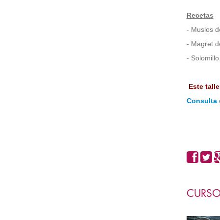
Recetas
- Muslos d
- Magret 
- Solomill
Este tall
Consulta 
CURSO