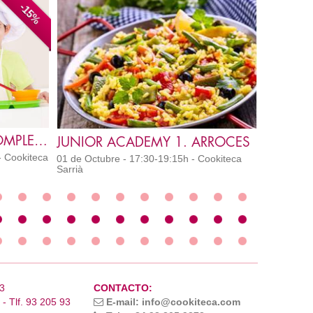
-15%
MASTER KIDS CURSO COMPLETO 4T 2026 VALENCIA
JUNIOR ACADEMY 1. ARROCES
- Cookiteca
01 de Octubre - 17:30-19:15h - Cookiteca
Sarrià
3
CONTACTO:
- Tlf. 93 205 93
E-mail: info@cookiteca.com