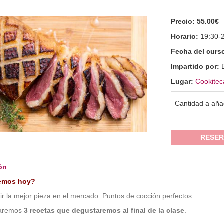
Precio:
55.00€
Horario:
19:30-
Fecha del curs
Impartido por:
Lugar:
Cookitec
Cantidad a aña
RESER
ón
emos hoy?
r la mejor pieza en el mercado. Puntos de cocción perfectos.
aremos
3 recetas que degustaremos al final de la clase
.