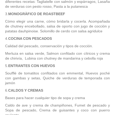
diferentes recetas: Tagliatelle con salmón y espárragos, Lasaña
de verduras con pesto rosso, Pasta a la putanesca
3.
MONOGRÀFICO DE ROASTBEEF
Cómo elegir una carne, cómo bridarla y cocerla. Acompañada
de chutney encebollado, salsa de oporto con jugo de cocción y
patatas dauhpinoise. Solomillo de cerdo con salsa agridulce
4.
COCINA CON PESCADOS
Calidad del pescado, conservación y tipos de cocción.
Merluza en salsa verde, Salmon confitado con cítricos y crema
de chirivía, Lubina con chutney de mandarina y cebolla roja
5.
ENTRANTES CON HUEVOS
Soufflé de tomatitos confitados con emmental, Huevos poché
con gambas y setas, Quiche de verduras de temporada con
jamón
6.
CALDOS Y CREMAS
Bases para hacer cualquier tipo de sopa y crema
Caldo de ave y crema de champiñones, Fumet de pescado y
Sopa de pescado, Crema de guisantes y coco con puerro
crujiente