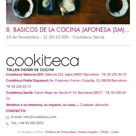
8. BASICOS DE LA COCINA JAPONESA (SM) IC
19 de Noviembre - 11:30-13:30h - Cookiteca Sarrià
Cookiteca Valencia 223:
Valencia 223, bajos 08007 Barcelona - Tlf. 93 205 93 73
Cookiteca Poble Espanyol:
Av. Francesc Ferrer i Guardia, 13, 08038 Barcelona -
Tlf. 93 205 93 73
Cookiteca Sarrià:
Carrer Major de Sarrià nº 74, Barcelona 08017 - Tlf. 93 205 93
73
Venimos a su empresa, su espacio, su casa...:
Cualquier ubicación
CONTACTO:
E-mail: info@cookiteca.com
Tel.: +34 93 205 9373
© Cookiteca 2014 |
Política de Privacidad
|
Avisos legales
|
FAQs
|
Links