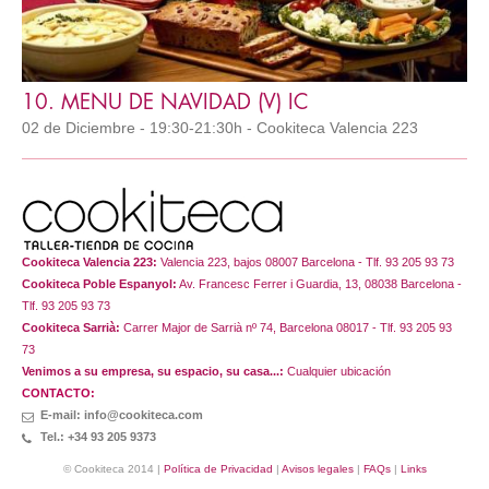
10. MENU DE NAVIDAD (V) IC
02 de Diciembre - 19:30-21:30h - Cookiteca Valencia 223
Cookiteca Valencia 223:
Valencia 223, bajos 08007 Barcelona - Tlf. 93 205 93 73
Cookiteca Poble Espanyol:
Av. Francesc Ferrer i Guardia, 13, 08038 Barcelona -
Tlf. 93 205 93 73
Cookiteca Sarrià:
Carrer Major de Sarrià nº 74, Barcelona 08017 - Tlf. 93 205 93
73
Venimos a su empresa, su espacio, su casa...:
Cualquier ubicación
CONTACTO:
E-mail: info@cookiteca.com
Tel.: +34 93 205 9373
© Cookiteca 2014 |
Política de Privacidad
|
Avisos legales
|
FAQs
|
Links