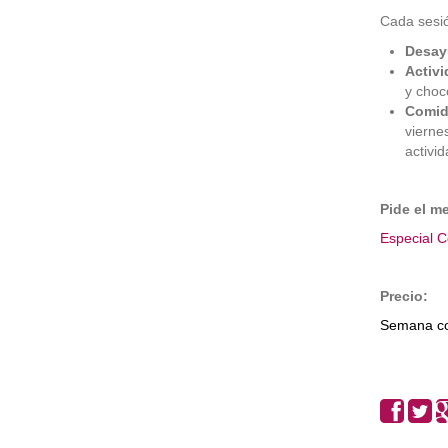
Cada sesi
Desay
Activi
y choc
Comid
vierne
activi
Pide el m
Especial C
Precio:
Semana co