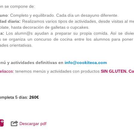
ón se compone de:
uno
: Completo y equilibrado. Cada día un desayuno diferente.
dad diaria:
Realizamos varios tipos de actividades, desde visitas al 
olate, hasta decoración de galletas o cupcakes.
a:
Los alumn@s ayudan a preparar su propia comida. Así se divier
s se organiza un concurso de cocina entre los alumnos para poner e
dades orientativas.
enú y actividades definitivas en
info@cookiteca.com
eliacos:
tenemos menús y actividades con productos
SIN GLUTEN. Con
mpleta 5 días:
260€
Descargar pdf