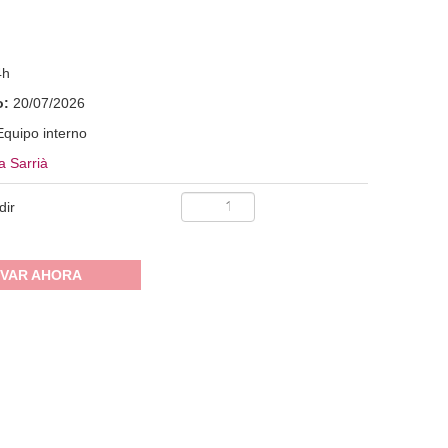
4h
o:
20/07/2026
Equipo interno
a Sarrià
dir
VAR AHORA