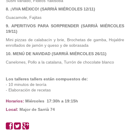
Sushi variado, Fideos Yakisoba
8. ¡VIVA MÉXICO!
(SARRIÀ MIÉRCOLES 12/11)
Guacamole, Fajitas
9. APERITIVOS PARA SORPRENDER
(
SARRIÀ MIÉRCOLES
19/11)
Mini pizzas de calabacín y brie, Brochetas de gamba, Hojaldre
enrollados de jamón y queso y de sobrasada
10. MENÚ DE NAVIDAD
(SARRIÀ MIÉRCOLES 26/11)
Canelones, Pollo a la catalana, Turrón de chocolate blanco
Los talleres tallers están compuestos de:
-
10 minutos de teoría
- Elaboración de recetas
Horarios:
Miércoles 17:30h a 19:15h
Local:
Major de Sarrià 74