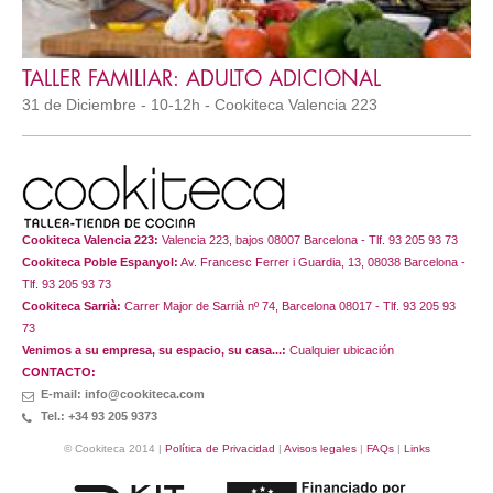
TALLER FAMILIAR: ADULTO ADICIONAL
31 de Diciembre - 10-12h - Cookiteca Valencia 223
Cookiteca Valencia 223:
Valencia 223, bajos 08007 Barcelona - Tlf. 93 205 93 73
Cookiteca Poble Espanyol:
Av. Francesc Ferrer i Guardia, 13, 08038 Barcelona -
Tlf. 93 205 93 73
Cookiteca Sarrià:
Carrer Major de Sarrià nº 74, Barcelona 08017 - Tlf. 93 205 93
73
Venimos a su empresa, su espacio, su casa...:
Cualquier ubicación
CONTACTO:
E-mail: info@cookiteca.com
Tel.: +34 93 205 9373
© Cookiteca 2014 |
Política de Privacidad
|
Avisos legales
|
FAQs
|
Links