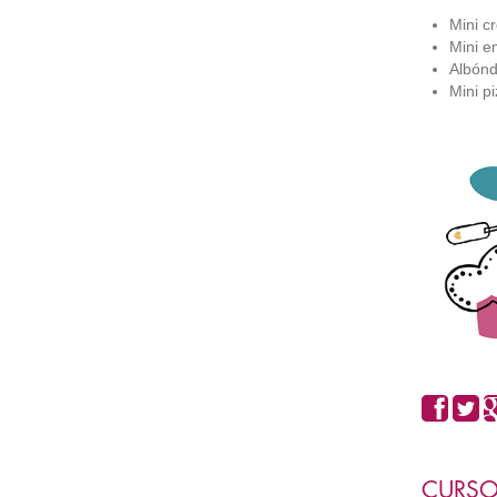
Mini c
Mini e
Albónd
Mini p
CURSO