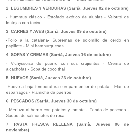
2. LEGUMBRES
Y
VERDURAS
(
Sarrià, Jueves 02 de octubre
)
- Hummus clásico - Estofado exótico de alubias - Velouté de
lentejas con tocino
3. CARNES Y AVES
(
Sarrià, Jueves 09
de octubre)
-Pollo a la catalana- Supremas de solomillo de cerdo en
papillote - Mini hamburguesas
4. SOPAS
Y
CREMAS
(
Sarrià, Jueves 16
de octubre)
- Vichyssoise de puerro con sus crujientes - Crema de
alcachofas - Sopa de coco thai
5. HUEVOS
(
Sarrià, Jueves
23 de
octubre
)
-Huevo a baja temperatura con parmentier de patata - Flan de
espárragos - Flamiche de puerros
6. PESCADOS
(
Sarrià, Jueves 30
de octubre
)
- Merluza al horno con patatas y tomate - Fondo de pescado -
Suquet de salmonetes de roca
7. PASTA FRESCA RELLENA
(
Sarrià, Jueves 06
de
noviembre
)