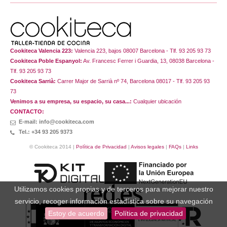
Cookiteca Valencia 223:
Valencia 223, bajos 08007 Barcelona - Tlf. 93 205 93 73
Cookiteca Poble Espanyol:
Av. Francesc Ferrer i Guardia, 13, 08038 Barcelona -
Tlf. 93 205 93 73
Cookiteca Sarrià:
Carrer Major de Sarrià nº 74, Barcelona 08017 - Tlf. 93 205 93
73
Venimos a su empresa, su espacio, su casa...:
Cualquier ubicación
CONTACTO:
E-mail: info@cookiteca.com
Tel.: +34 93 205 9373
© Cookiteca 2014 |
Política de Privacidad
|
Avisos legales
|
FAQs
|
Links
Utilizamos cookies propias y de terceros para mejorar nuestro
servicio, recoger información estadística sobre su navegación
Estoy de acuerdo
Política de privacidad