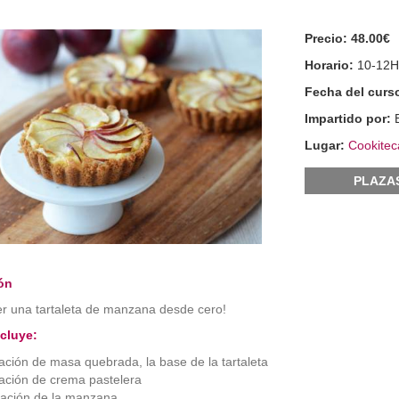
Precio:
48.00€
Horario:
10-12
Fecha del curs
Impartido por:
Lugar:
Cookitec
PLAZA
ón
r una tartaleta de manzana desde cero!
ncluye:
ación de masa quebrada, la base de la tartaleta
ación de crema pastelera
ación de la manzana