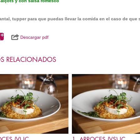
alçots y con salsa romesco
antal, tupper para que puedas llevar la comida en el caso de que
Descargar pdf
S RELACIONADOS
CES (V) IC
1. ARROCES (VS) IC