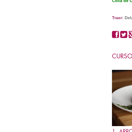
Coca de C
Traer:
Del
CURSO
1. ARRO