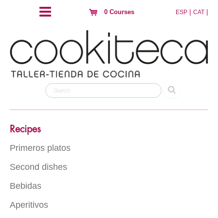
|
|
0 Courses
ESP
CAT
Recipes
Primeros platos
Second dishes
Rice
Pasta
Bebidas
Meat
Hojaldres y crujientes
Fish
Aperitivos
Con alcohol
Eggs
Fowl