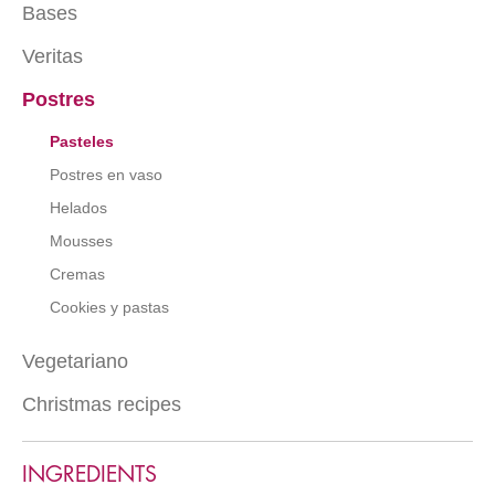
Sin alcohol
Bases
De cuchara
Soups
Pizza
Batidos
De brocheta
Tartares y carpaccio
Veritas
Salsas saladas
Proteínas vegetales
Canapés
Salads
Tartas saladas
Postres
Entrantes veritas
De vaso
Espumas y mousses saladas
Ensaladas veritas
Pasteles
Verduras
Postres en vaso
Legumbres
Helados
Mousses
Cremas
Cookies y pastas
Vegetariano
Christmas recipes
Varios vegetarianos
*
INGREDIENTS