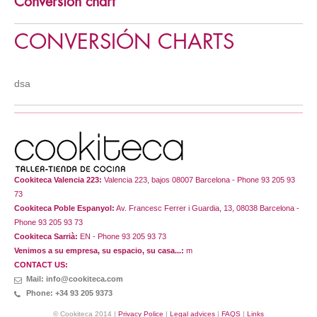
Conversion chart
Sin alcohol
Bases
De cuchara
Soups
Pizza
Batidos
De brocheta
Tartares y carpaccio
Veritas
Salsas saladas
CONVERSIÓN CHARTS
Proteínas vegetales
Canapés
Salads
Tartas saladas
Postres
Entrantes veritas
De vaso
Espumas y mousses saladas
dsa
Ensaladas veritas
Vegetariano
Pasteles
Verduras
Postres en vaso
Legumbres
Christmas recipes
Varios vegetarianos
Helados
*
Mousses
Cremas
Cookiteca Valencia 223:
Valencia 223, bajos 08007 Barcelona - Phone 93 205 93
73
Cookies y pastas
Cookiteca Poble Espanyol:
Av. Francesc Ferrer i Guardia, 13, 08038 Barcelona -
Phone 93 205 93 73
Cookiteca Sarrià:
EN - Phone 93 205 93 73
Venimos a su empresa, su espacio, su casa...:
m
CONTACT US:
Mail: info@cookiteca.com
Phone: +34 93 205 9373
© Cookiteca 2014 |
Privacy Police
|
Legal advices
|
FAQS
|
Links