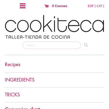
|
|
0 Courses
ESP
CAT
Recipes
Primeros platos
INGREDIENTS
Second dishes
Rice
Pasta
Bebidas
Meat
TRICKS
Hojaldres y crujientes
Fish
Aperitivos
Con alcohol
Eggs
Fowl