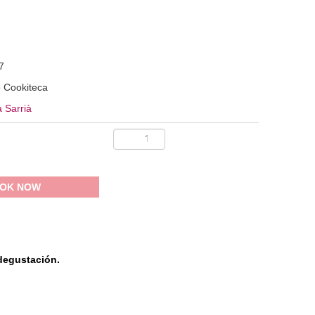
7
 Cookiteca
 Sarrià
OK NOW
 degustación.