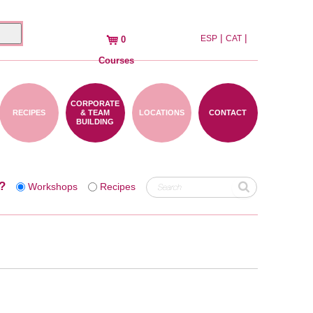
|
|
ESP
CAT
0
Courses
CORPORATE
RECIPES
& TEAM
LOCATIONS
CONTACT
BUILDING
?
Workshops
Recipes