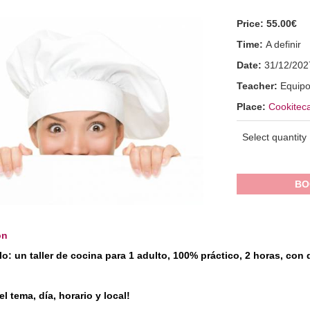
Price:
55.00€
Time:
A definir
Date:
31/12/202
Teacher:
Equipo
Place:
Cookiteca
Select quantity
BO
on
o: un taller de cocina para 1 adulto, 100% práctico, 2 horas, con
el tema, día, horario y local!