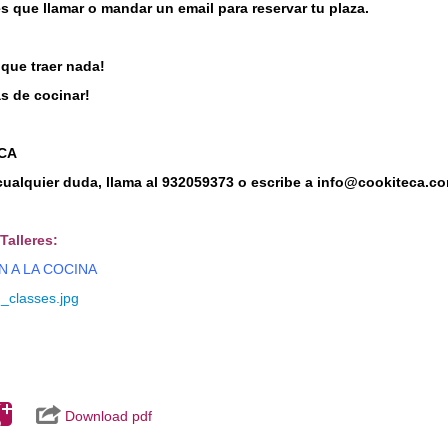
s que llamar o mandar un email para reservar tu plaza.
 que traer nada!
s de cocinar!
CA
 cualquier duda, llama al 932059373 o escribe a
info@cookiteca.c
Talleres:
N A LA COCINA
Download pdf