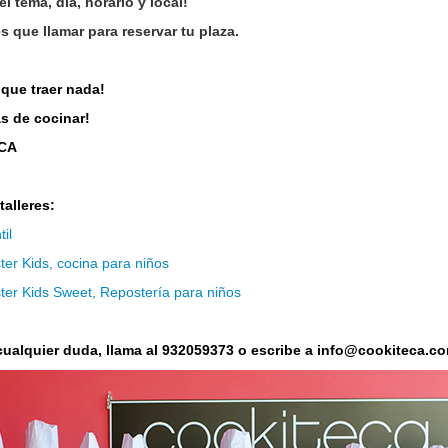
el tema, día, horario y local!
s que llamar para reservar tu plaza.
 que traer nada!
s de cocinar!
UCA
alleres:
til
er Kids, cocina para niños
er Kids Sweet, Repostería para niños
 cualquier duda, llama al 932059373 o escribe a info@cookiteca.c