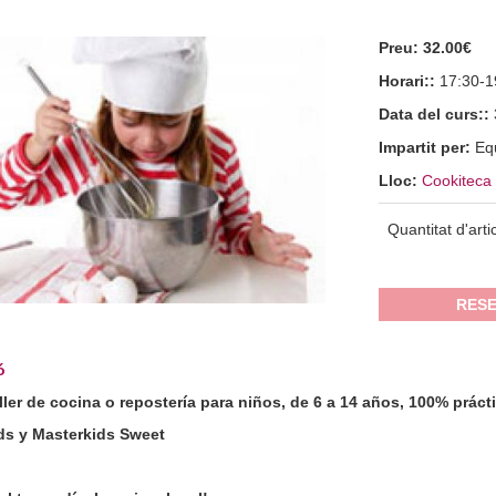
Preu:
32.00€
Horari::
17:30-1
Data del curs::
Impartit per:
Eq
Lloc:
Cookiteca 
Quantitat d'arti
RESE
ó
ller de cocina o repostería para niños, de 6 a 14 años, 100% práct
ds y Masterkids Sweet