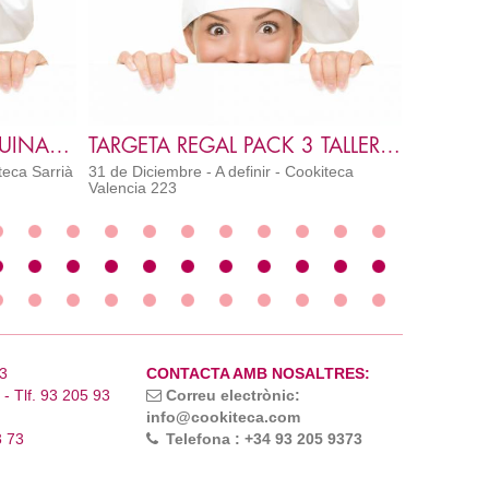
TARGETA REGAL TALLER CUINA O REBOSTERIA 2 ADULTS
TARGETA REGAL PACK 3 TALLERS CUINA ADULTS
teca Sarrià
31 de Diciembre - A definir - Cookiteca
Valencia 223
3
CONTACTA AMB NOSALTRES:
- Tlf. 93 205 93
Correu electrònic:
info@cookiteca.com
3 73
Telefona : +34 93 205 9373