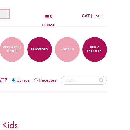
CAT
|
|
ESP
0
Cursos
RECEPTES I
PER A
EMPRESES
LOCALS
TRUCS
ESCOLES
NT?
Cursos
Receptes
 Kids