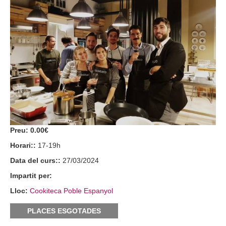
Preu:
0.00€
Horari::
17-19h
Data del curs::
27/03/2024
Impartit per:
Lloc:
Cookiteca Poble Espanyol
PLACES ESGOTADES