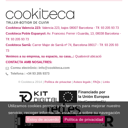
Cookiteca Valencia 223:
Valencia 223, bajos 08007 Barcelona - Tlf. 93 205 93 73
Cookiteca Poble Espanyol:
Av. Francesc Ferrer i Guardia, 13, 08038 Barcelona -
Tlf. 93 205 93 73
Cookiteca Sarrià:
Carrer Major de Sarrià nº 74, Barcelona 08017 - Tlf. 93 205 93
73
Venimos a su empresa, su espacio, su casa...:
Qualsevol ubicació
CONTACTA AMB NOSALTRES:
Correu electrònic: info@cookiteca.com
Telefona : +34 93 205 9373
© Cookiteca 2014 |
Política de privacitat
|
Avisos legals
|
FAQs
|
Links
Utilizamos cookies propias y de terceros para mejorar nuestro
servicio, recoger información estadística sobre su navegación
Estoy de acuerdo
Política de privacidad