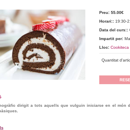
Preu:
55.00€
Horari::
19:30-2
Data del curs::
Impartit per:
Ma
Lloc:
Cookiteca 
Quantitat d'arti
RESE
ó
nogràfic dirigit a tots aquells que vulguin iniciarse en el món d
bàsiques.
ls