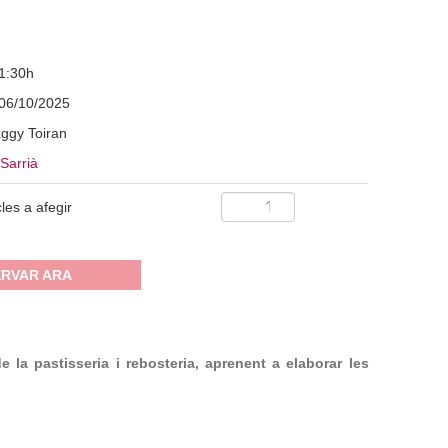
1:30h
06/10/2025
ggy Toiran
Sarrià
cles a afegir
RVAR ARA
e la pastisseria i rebosteria, aprenent a elaborar les