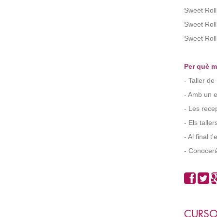
Sweet Roll
Sweet Roll
Sweet Roll
Per què m
- Taller de
- Amb un e
- Les rece
- Els talle
- Al final 
- Conocerá
CURSO