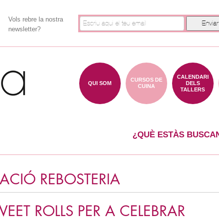
Vols rebre la nostra
newsletter?
CALENDARI
CURSOS DE
QUI SOM
DELS
CUINA
TALLERS
¿QUÈ ESTÀS BUSCA
IACIÓ REBOSTERIA
WEET ROLLS PER A CELEBRAR