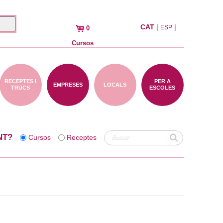
CAT
|
|
ESP
0
Cursos
RECEPTES I
PER A
EMPRESES
LOCALS
TRUCS
ESCOLES
NT?
Cursos
Receptes