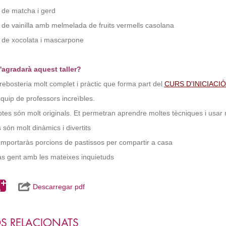
 de matcha i gerd
 de vainilla amb melmelada de fruits vermells casolana
 de xocolata i mascarpone
'agradarà aquest taller?
 rebosteria molt complet i pràctic que forma part del
CURS D'INICIACI
quip de professors increïbles.
ptes són molt originals. Et permetran aprendre moltes tècniques i usar m
rs són molt dinàmics i divertits
t'emportaràs porcions de pastissos per compartir a casa
s gent amb les mateixes inquietuds
Descarregar pdf
S RELACIONATS