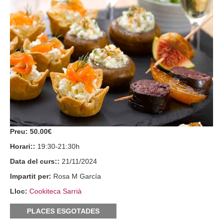
Preu:
50.00€
Horari::
19:30-21:30h
Data del curs::
21/11/2024
Impartit per:
Rosa M García
Lloc:
Cookiteca Sarrià
PLACES ESGOTADES