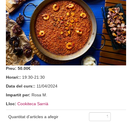
Preu:
50.00€
Horari::
19:30-21:30
Data del curs::
11/04/2024
Impartit per:
Rosa M.
Lloc:
Cookiteca Sarrià
Quantitat d'articles a afegir