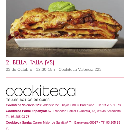
2. BELLA ITALIA (VS)
03 de Octubre - 12:30-15h - Cookiteca Valencia 223
Cookiteca Valencia 223:
Valencia 223, bajos 08007 Barcelona - Tlf. 93 205 93 73
Cookiteca Poble Espanyol:
Av. Francesc Ferrer i Guardia, 13, 08038 Barcelona -
Tlf. 93 205 93 73
Cookiteca Sarrià:
Carrer Major de Sarrià nº 74, Barcelona 08017 - Tlf. 93 205 93
73