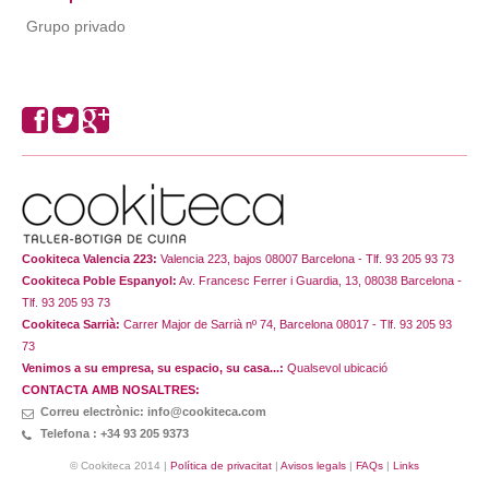
Grupo privado
Cookiteca Valencia 223:
Valencia 223, bajos 08007 Barcelona - Tlf. 93 205 93 73
Cookiteca Poble Espanyol:
Av. Francesc Ferrer i Guardia, 13, 08038 Barcelona -
Tlf. 93 205 93 73
Cookiteca Sarrià:
Carrer Major de Sarrià nº 74, Barcelona 08017 - Tlf. 93 205 93
73
Venimos a su empresa, su espacio, su casa...:
Qualsevol ubicació
CONTACTA AMB NOSALTRES:
Correu electrònic: info@cookiteca.com
Telefona : +34 93 205 9373
© Cookiteca 2014 |
Política de privacitat
|
Avisos legals
|
FAQs
|
Links