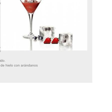
e
,
y
ido.
 de hielo con arándanos