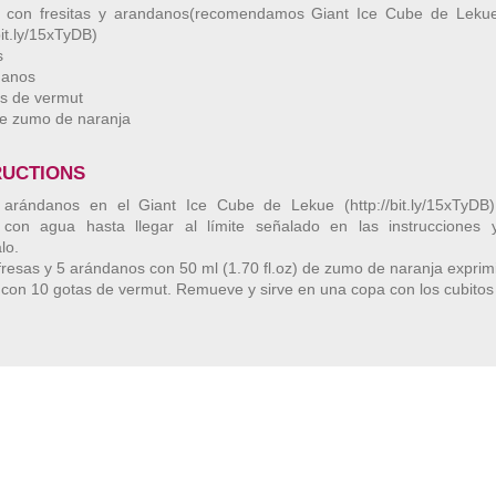
s con fresitas y arandanos(recomendamos Giant Ice Cube de Leku
bit.ly/15xTyDB)
s
danos
s de vermut
e zumo de naranja
RUCTIONS
 arándanos en el Giant Ice Cube de Lekue (http://bit.ly/15xTyDB)
a con agua hasta llegar al límite señalado en las instrucciones 
lo.
fresas y 5 arándanos con 50 ml (1.70 fl.oz) de zumo de naranja exprim
con 10 gotas de vermut. Remueve y sirve en una copa con los cubitos