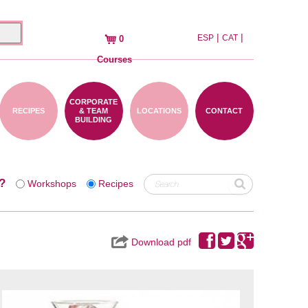
|
|
ESP
CAT
0
Courses
CORPORATE
RECIPES
& TEAM
LOCATIONS
CONTACT
BUILDING
?
Workshops
Recipes
Download pdf