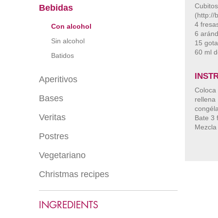
Pasta
Cubito
Bebidas
Meat
(http://
Hojaldres y crujientes
Fish
4 fresa
Con alcohol
Eggs
6 arán
Fowl
Sin alcohol
15 gota
Soups
Pizza
60 ml d
Batidos
Tartares y carpaccio
Proteínas vegetales
INST
Salads
Aperitivos
Tartas saladas
Coloca
Espumas y mousses saladas
Bases
De cuchara
rellen
Verduras
congéla
De brocheta
Veritas
Salsas saladas
Bate 3 
Legumbres
Canapés
Mezcla 
Postres
Entrantes veritas
De vaso
Ensaladas veritas
Vegetariano
Pasteles
Postres en vaso
Christmas recipes
Varios vegetarianos
Helados
*
Mousses
INGREDIENTS
Cremas