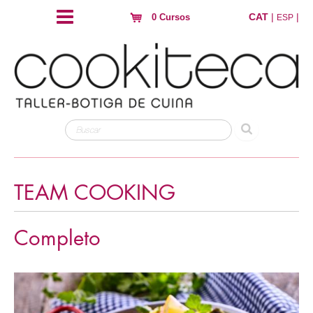
CAT
|
|
0 Cursos
ESP
TEAM COOKING
Completo