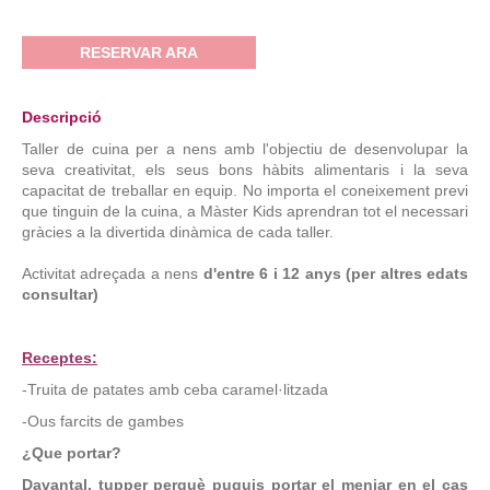
RESERVAR ARA
Descripció
Taller de cuina per a nens amb l'objectiu de desenvolupar la
seva creativitat, els seus bons hàbits alimentaris i la seva
capacitat de treballar en equip.
No importa el coneixement previ
que tinguin de la cuina, a Màster Kids aprendran tot el necessari
gràcies a la divertida dinàmica de cada taller.
Activitat adreçada a nens
d'entre 6 i 12 anys (per altres edats
consultar)
Receptes:
-Truita de patates amb ceba caramel·litzada
-Ous farcits de gambes
¿Que portar?
Davantal, tupper perquè puguis portar el menjar en el cas