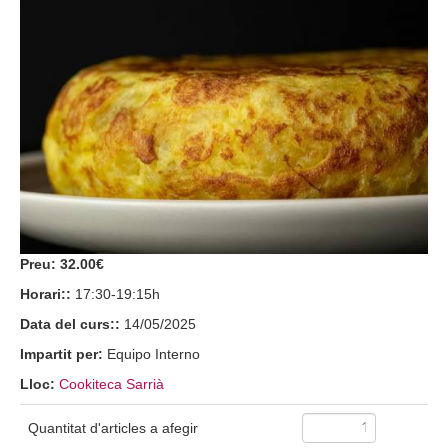
Preu:
32.00€
Horari::
17:30-19:15h
Data del curs::
14/05/2025
Impartit per:
Equipo Interno
Lloc:
Cookiteca Sarrià
Quantitat d'articles a afegir