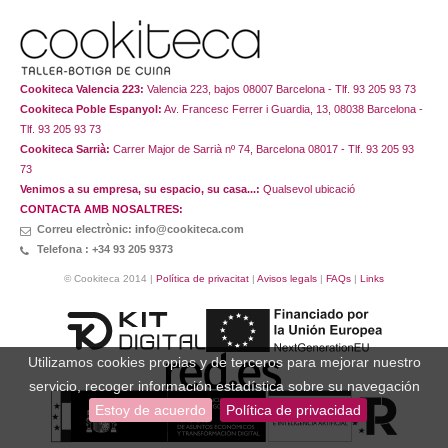
Cookiteca Valencia 223:
Valencia 223, bajos 08007 Barcelona - Tlf. 93 205 93 73
Cookiteca Poble Espanyol:
Av. Francesc Ferrer i Guardia, 13, 08038 Barcelona -
Tlf. 93 205 93 73
Cookiteca Sarrià:
Carrer Major de Sarrià nº 74, Barcelona 08017 - Tlf. 93 205 93
73
Venimos a su empresa, su espacio, su casa...:
Qualsevol ubicació
CONTACTA AMB NOSALTRES:
Correu electrònic: info@cookiteca.com
Telefona : +34 93 205 9373
© Cookiteca 2014 |
Política de privacitat
|
Avisos legals
|
FAQs
|
Links
Utilizamos cookies propias y de terceros para mejorar nuestro
servicio, recoger información estadística sobre su navegación
Estoy de acuerdo
Política de privacidad