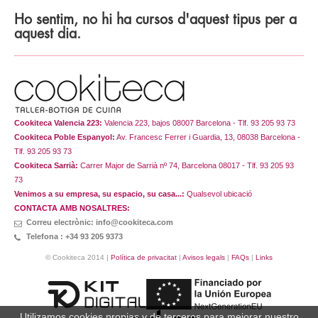
Ho sentim, no hi ha cursos d'aquest tipus per a
aquest dia.
Cookiteca Valencia 223:
Valencia 223, bajos 08007 Barcelona - Tlf. 93 205 93 73
Cookiteca Poble Espanyol:
Av. Francesc Ferrer i Guardia, 13, 08038 Barcelona -
Tlf. 93 205 93 73
Cookiteca Sarrià:
Carrer Major de Sarrià nº 74, Barcelona 08017 - Tlf. 93 205 93
73
Venimos a su empresa, su espacio, su casa...:
Qualsevol ubicació
CONTACTA AMB NOSALTRES:
Correu electrònic: info@cookiteca.com
Telefona : +34 93 205 9373
© Cookiteca 2014 |
Política de privacitat
|
Avisos legals
|
FAQs
|
Links
Utilizamos cookies propias y de terceros para mejorar nuestro