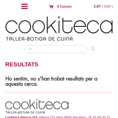
CAT
|
|
0 Cursos
ESP
RESULTATS
Ho sentim, no s'han trobat resultats per a
aquesta cerca.
Cookiteca Valencia 223:
Valencia 223, bajos 08007 Barcelona - Tlf. 93 205 93 73