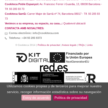
Cookiteca Poble Espanyol:
Av. Francesc Ferrer i Guardia, 13, 08038 Barcelona -
Tlf. 93 205 93 73
Cookiteca Sarrià:
Carrer Major de Sarrià nº 74, Barcelona 08017 - Tlf. 93 205 93
73
Venimos a su empresa, su espacio, su casa...:
Qualsevol ubicació
CONTACTA AMB NOSALTRES:
Correu electrònic: info@cookiteca.com
Telefona : +34 93 205 9373
© Cookiteca 2014 |
Política de privacitat
|
Avisos legals
|
FAQs
|
Links
Utilizamos cookies propias y de terceros para mejorar nuestro
servicio, recoger información estadística sobre su navegación
Estoy de acuerdo
Política de privacidad