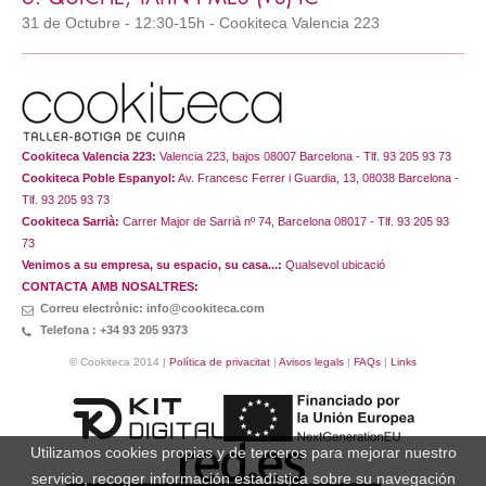
31 de Octubre - 12:30-15h - Cookiteca Valencia 223
Cookiteca Valencia 223:
Valencia 223, bajos 08007 Barcelona - Tlf. 93 205 93 73
Cookiteca Poble Espanyol:
Av. Francesc Ferrer i Guardia, 13, 08038 Barcelona -
Tlf. 93 205 93 73
Cookiteca Sarrià:
Carrer Major de Sarrià nº 74, Barcelona 08017 - Tlf. 93 205 93
73
Venimos a su empresa, su espacio, su casa...:
Qualsevol ubicació
CONTACTA AMB NOSALTRES:
Correu electrònic: info@cookiteca.com
Telefona : +34 93 205 9373
© Cookiteca 2014 |
Política de privacitat
|
Avisos legals
|
FAQs
|
Links
Utilizamos cookies propias y de terceros para mejorar nuestro
servicio, recoger información estadística sobre su navegación