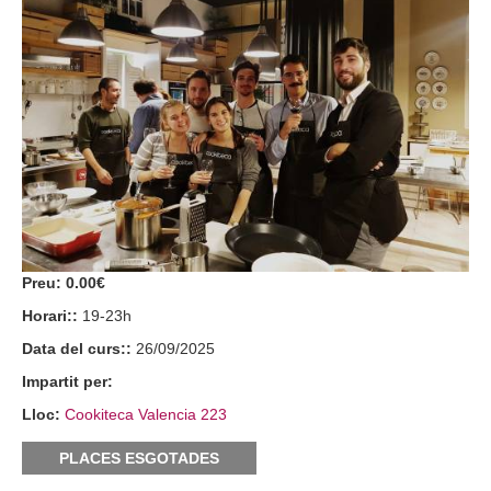
Preu:
0.00€
Horari::
19-23h
Data del curs::
26/09/2025
Impartit per:
Lloc:
Cookiteca Valencia 223
PLACES ESGOTADES