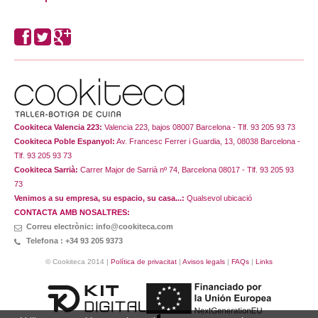
Cookiteca Valencia 223:
Valencia 223, bajos 08007 Barcelona - Tlf. 93 205 93 73
Cookiteca Poble Espanyol:
Av. Francesc Ferrer i Guardia, 13, 08038 Barcelona -
Tlf. 93 205 93 73
Cookiteca Sarrià:
Carrer Major de Sarrià nº 74, Barcelona 08017 - Tlf. 93 205 93
73
Venimos a su empresa, su espacio, su casa...:
Qualsevol ubicació
CONTACTA AMB NOSALTRES:
Correu electrònic: info@cookiteca.com
Telefona : +34 93 205 9373
© Cookiteca 2014 |
Política de privacitat
|
Avisos legals
|
FAQs
|
Links