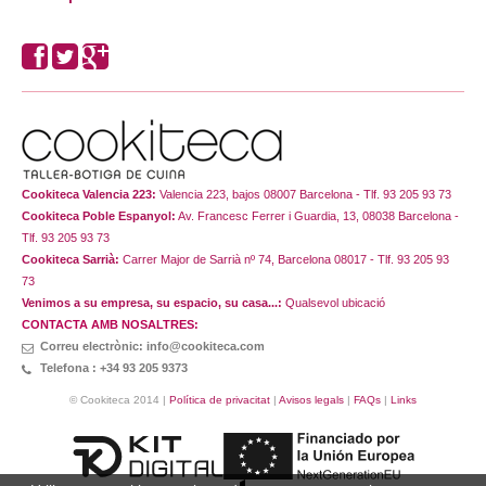
Cookiteca Valencia 223:
Valencia 223, bajos 08007 Barcelona - Tlf. 93 205 93 73
Cookiteca Poble Espanyol:
Av. Francesc Ferrer i Guardia, 13, 08038 Barcelona -
Tlf. 93 205 93 73
Cookiteca Sarrià:
Carrer Major de Sarrià nº 74, Barcelona 08017 - Tlf. 93 205 93
73
Venimos a su empresa, su espacio, su casa...:
Qualsevol ubicació
CONTACTA AMB NOSALTRES:
Correu electrònic: info@cookiteca.com
Telefona : +34 93 205 9373
© Cookiteca 2014 |
Política de privacitat
|
Avisos legals
|
FAQs
|
Links