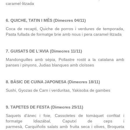
caramel·litzada
6. QUICHE, TATIN I MÉS
(Dimecres 04/11)
Coca de recapti, Quiche de porros i verdures de temporada,
Pasta fullada de formatge brie amb nous i pera caramel·litzada
7. GUISATS DE L'AVIA (Dimecres 11/11)
Mandonguilles amb sépia, Pollastre rostit a la catalana amb
panses i pinyons, Judias blanques amb cloïsses
8. BÀSIC DE CUINA JAPONESA (Dimecres 18/11)
Sushi, Gyozas de Carn i verduritas, Yakisoba de gambes
9. TAPETES DE FESTA (Dimecres 25/11)
Saquets d'ànec i foie, Cassoletes de tomàquet confitat i
formatge Idiazábal, Caputxí de ceps i
parmesà, Carquiñolis salats amb fruita seca i olives, Broqueta