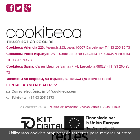
Cookiteca Valencia 223:
Valencia 223, bajos 08007 Barcelona - Tlf. 93 205 93 73
Cookiteca Poble Espanyol:
Av. Francesc Ferrer i Guardia, 13, 08038 Barcelona -
Tlf. 93 205 93 73
Cookiteca Sarrià:
Carrer Major de Sarrià nº 74, Barcelona 08017 - Tlf. 93 205 93
73
Venimos a su empresa, su espacio, su casa...:
Qualsevol ubicació
CONTACTA AMB NOSALTRES:
Correu electrònic: info@cookiteca.com
Telefona : +34 93 205 9373
© Cookiteca 2014 |
Política de privacitat
|
Avisos legals
|
FAQs
|
Links
Utilizamos cookies propias y de terceros para mejorar nuestro