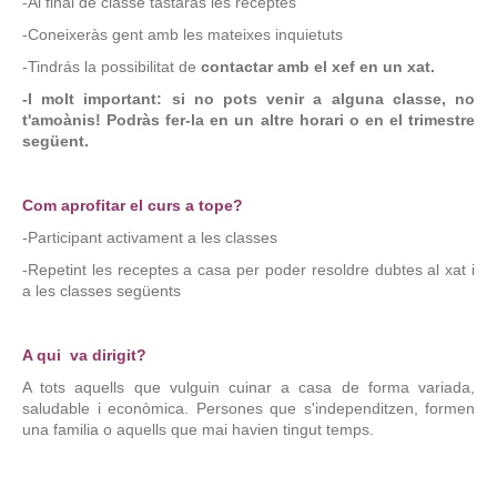
-Al final de classe tastaràs les receptes
-Coneixeràs gent amb les mateixes inquietuts
-Tindrás la possibilitat de
contactar amb el xef en un xat.
-I molt important: si no pots venir a alguna classe, no
t'amoànis! Podràs fer-la en un altre horari o en el trimestre
següent.
Com aprofitar el curs a tope?
-Participant activament a les classes
-Repetint les receptes a casa per poder resoldre dubtes al xat i
a les classes següents
A qui va dirigit?
A tots aquells que vulguin cuinar a casa de forma variada,
saludable i econòmica. Persones que s'independitzen, formen
una familia o aquells que mai havien tingut temps.