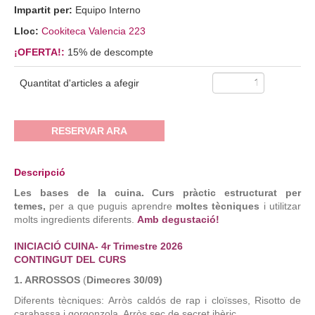
Impartit per:
Equipo Interno
Lloc:
Cookiteca Valencia 223
¡OFERTA!:
15% de descompte
Quantitat d'articles a afegir
RESERVAR ARA
Descripció
Les bases de la cuina. Curs pràctic estructurat per
temes,
per a que puguis aprendre
moltes tècniques
i utilitzar
molts ingredients diferents.
Amb degustació!
INICIACIÓ CUINA- 4r Trimestre 2026
CONTINGUT DEL CURS
1. ARROSSOS
(
Dimecres 30/09)
Diferents tècniques: Arròs caldós de rap i cloïsses, Risotto de
carabassa i gorgonzola, Arròs sec de secret ibèric