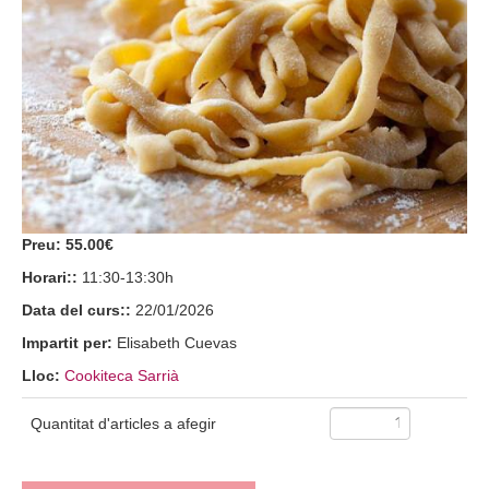
Preu:
55.00€
Horari::
11:30-13:30h
Data del curs::
22/01/2026
Impartit per:
Elisabeth Cuevas
Lloc:
Cookiteca Sarrià
Quantitat d'articles a afegir