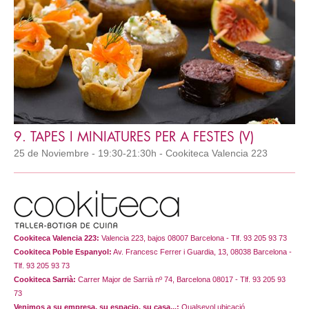
9. TAPES I MINIATURES PER A FESTES (V)
25 de Noviembre - 19:30-21:30h - Cookiteca Valencia 223
Cookiteca Valencia 223:
Valencia 223, bajos 08007 Barcelona - Tlf. 93 205 93 73
Cookiteca Poble Espanyol:
Av. Francesc Ferrer i Guardia, 13, 08038 Barcelona -
Tlf. 93 205 93 73
Cookiteca Sarrià:
Carrer Major de Sarrià nº 74, Barcelona 08017 - Tlf. 93 205 93
73
Venimos a su empresa, su espacio, su casa...:
Qualsevol ubicació