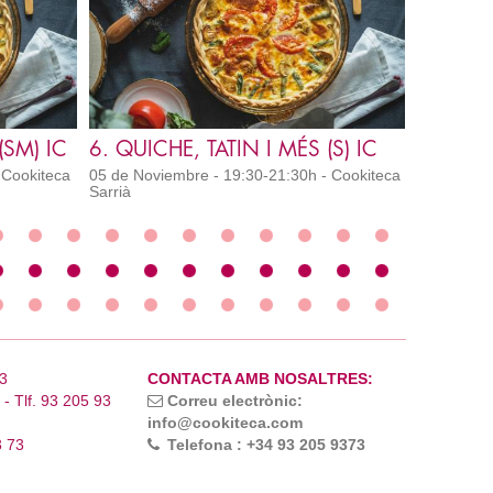
(SM) IC
6. QUICHE, TATIN I MÉS (S) IC
 Cookiteca
05 de Noviembre - 19:30-21:30h - Cookiteca
Sarrià
3
CONTACTA AMB NOSALTRES:
- Tlf. 93 205 93
Correu electrònic:
info@cookiteca.com
3 73
Telefona : +34 93 205 9373