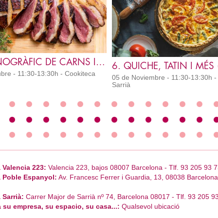
3. MONOGRÀFIC DE CARNS I AUS (SM) IC
6. QUICHE, TATIN I MÉS 
bre - 11:30-13:30h - Cookiteca
05 de Noviembre - 11:30-13:30h -
Sarrià
 Valencia 223:
Valencia 223, bajos 08007 Barcelona - Tlf. 93 205 93 7
 Poble Espanyol:
Av. Francesc Ferrer i Guardia, 13, 08038 Barcelona 
 Sarrià:
Carrer Major de Sarrià nº 74, Barcelona 08017 - Tlf. 93 205 9
 su empresa, su espacio, su casa...:
Qualsevol ubicació