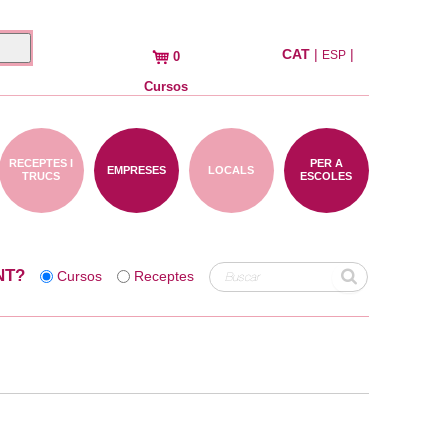
CAT
|
|
ESP
0
Cursos
RECEPTES I
PER A
EMPRESES
LOCALS
TRUCS
ESCOLES
NT?
Cursos
Receptes