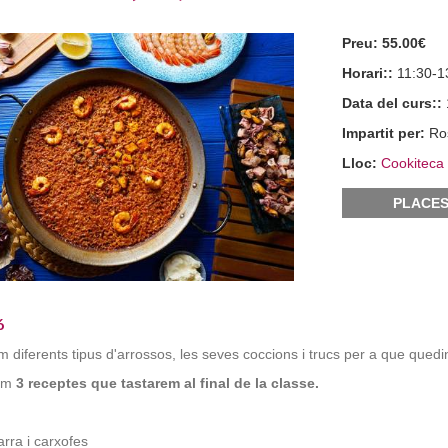
Preu:
55.00€
Horari::
11:30-1
Data del curs::
Impartit per:
Ro
Lloc:
Cookiteca 
PLACES
ó
 diferents tipus d'arrossos, les seves coccions i trucs per a que quedi
rem
3 receptes que tastarem al final de la classe.
arra i carxofes