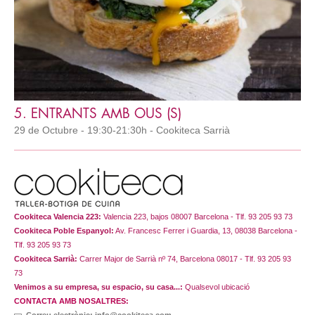
5. ENTRANTS AMB OUS (S)
29 de Octubre - 19:30-21:30h - Cookiteca Sarrià
Cookiteca Valencia 223:
Valencia 223, bajos 08007 Barcelona - Tlf. 93 205 93 73
Cookiteca Poble Espanyol:
Av. Francesc Ferrer i Guardia, 13, 08038 Barcelona -
Tlf. 93 205 93 73
Cookiteca Sarrià:
Carrer Major de Sarrià nº 74, Barcelona 08017 - Tlf. 93 205 93
73
Venimos a su empresa, su espacio, su casa...:
Qualsevol ubicació
CONTACTA AMB NOSALTRES: