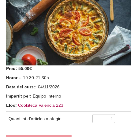
Preu:
55.00€
Horari::
19:30-21:30h
Data del curs::
04/11/2026
Impartit per:
Equipo Interno
Lloc:
Cookiteca Valencia 223
Quantitat d'articles a afegir