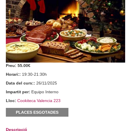
Preu:
55.00€
Horari::
19:30-21:30h
Data del curs::
26/11/2025
Impartit per:
Equipo Interno
Lloc:
Cookiteca Valencia 223
PLACES ESGOTADES
Descripció