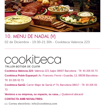
10. MENU DE NADAL (V)
02 de Diciembre - 19:30-21:30h - Cookiteca Valencia 223
Cookiteca Valencia 223:
Valencia 223, bajos 08007 Barcelona - Tlf. 93 205 93 73
Cookiteca Poble Espanyol:
Av. Francesc Ferrer i Guardia, 13, 08038 Barcelona -
Tlf. 93 205 93 73
Cookiteca Sarrià:
Carrer Major de Sarrià nº 74, Barcelona 08017 - Tlf. 93 205 93
73
Venimos a su empresa, su espacio, su casa...:
Qualsevol ubicació
CONTACTA AMB NOSALTRES:
Correu electrònic: info@cookiteca.com