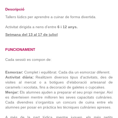
Descripció
Tallers lúdics per aprendre a cuinar de forma divertida.
Activitat dirigida a nens d'entre
6 i 12 anys.
Setmana del 13 al 17 de juliol
FUNCIONAMENT
Cada sessió es compon de:
Esmorzar:
Complet i equilibrat. Cada dia un esmorzar diferent.
Activitat diària:
Realitzem diversos tipus d'activitats, des de
visites al mercat o a botigues d'elaboració artesanal de
caramels i xocolata, fins a decoració de galetes o cupcakes.
Menjar:
Els alumnes ajuden a preparar el seu propi menjar. Així
es diverteixen mentre milloren les seves capacitats culinàries.
Cada divendres s'organitza un concurs de cuina entre els
alumnes per posar en pràctica les tècniques culinàries apreses.
A més de la part lúdica, mentre juguen, els més petits