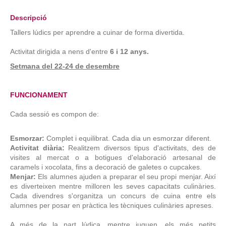
Descripció
Tallers lúdics per aprendre a cuinar de forma divertida.
Activitat dirigida a nens d'entre
6 i 12 anys.
Setmana del 22-24 de desembre
FUNCIONAMENT
Cada sessió es compon de:
Esmorzar:
Complet i equilibrat. Cada dia un esmorzar diferent.
Activitat diària:
Realitzem diversos tipus d'activitats, des de
visites al mercat o a botigues d'elaboració artesanal de
caramels i xocolata, fins a decoració de galetes o cupcakes.
Menjar:
Els alumnes ajuden a preparar el seu propi menjar. Així
es diverteixen mentre milloren les seves capacitats culinàries.
Cada divendres s'organitza un concurs de cuina entre els
alumnes per posar en pràctica les tècniques culinàries apreses.
A més de la part lúdica, mentre juguen, els més petits