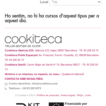
Local
Ho sentim, no hi ha cursos d'aquest tipus per a
aquest dia.
Cookiteca Valencia 223:
Valencia 223, bajos 08007 Barcelona - Tlf. 93 205 93 73
Cookiteca Poble Espanyol:
Av. Francesc Ferrer i Guardia, 13, 08038 Barcelona -
Tlf. 93 205 93 73
Cookiteca Sarrià:
Carrer Major de Sarrià nº 74, Barcelona 08017 - Tlf. 93 205 93
73
Venimos a su empresa, su espacio, su casa...:
Qualsevol ubicació
CONTACTA AMB NOSALTRES:
Correu electrònic: info@cookiteca.com
Telefona : +34 93 205 9373
© Cookiteca 2014 |
Política de privacitat
|
Avisos legals
|
FAQs
|
Links